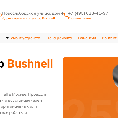
Новослободская улица, дом 4
+7 (495) 023-41-97
Адрес сервисного центра Bushnell
Горячая линия
Ремонт устройств
Цена ремонта
Вакансии
Контакт
тр
Bushnell
nell в Москве. Проводим
ти и восстанавливаем
м оригинальных или
 все работы и