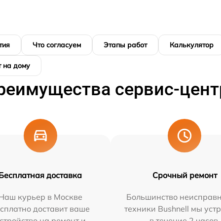
тия
Что согласуем
Этапы работ
Калькулятор
 на дому
реимущества сервис-цент
Бесплатная доставка
Срочный ремонт
Наш курьер в Москве
Большинство неисправн
сплатно доставит ваше
техники Bushnell мы уст
стройство на ремонт и
в течение 2 часов.