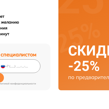
лет
у желанию
ения
минут
СКИДК
 специалистом
-25%
по предварител
литикой конфиденциальности