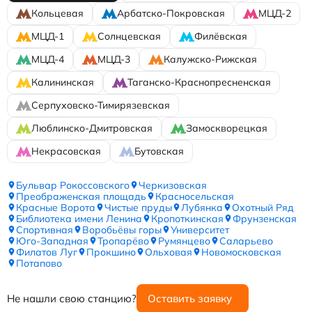
Кольцевая
Арбатско-Покровская
МЦД-2
МЦД-1
Солнцевская
Филёвская
МЦД-4
МЦД-3
Калужско-Рижская
Калининская
Таганско-Краснопресненская
Серпуховско-Тимирязевская
Люблинско-Дмитровская
Замоскворецкая
Некрасовская
Бутовская
Бульвар Рокоссовского
Черкизовская
Преображенская площадь
Красносельская
Красные Ворота
Чистые пруды
Лубянка
Охотный Ряд
Библиотека имени Ленина
Кропоткинская
Фрунзенская
Спортивная
Воробьёвы горы
Университет
Юго-Западная
Тропарёво
Румянцево
Саларьево
Филатов Луг
Прокшино
Ольховая
Новомосковская
Потапово
Не нашли свою станцию?
Оставить заявку