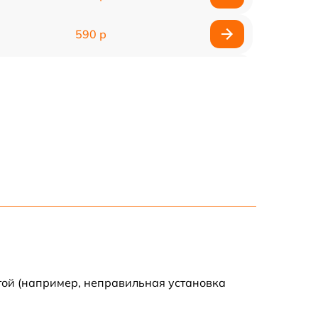
590 р
750 р
1100 р
1000 р
590 р
650 р
590 р
той (например, неправильная установка
590 р