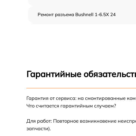
Ремонт разъема Bushnell 1-6.5X 24
Замена дисплея (экрана) Bushnell 1-6.5X 24
Замена матрицы Bushnell 1-6.5X 24
Ремонт цепи питания Bushnell 1-6.5X 24
Гарантийные обязательст
Замена USB порта Bushnell 1-6.5X 24
Гарантия от сервиса: на смонтированные ко
Замена процессора Bushnell 1-6.5X 24
Что считается гарантийным случаем?
Замена аккумулятора Bushnell 1-6.5X 24
Для работ: Повторное возникновение неиспр
запчасти).
Замена ключей управления Bushnell 1-6.5X