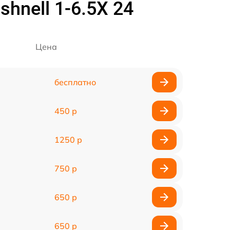
hnell 1-6.5X 24
Цена
бесплатно
450 р
1250 р
750 р
650 р
650 р