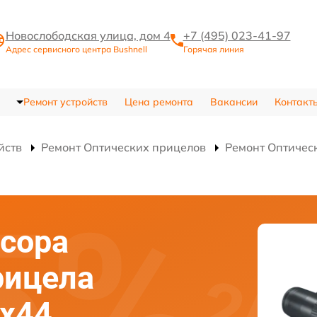
Новослободская улица, дом 4
+7 (495) 023-41-97
Адрес сервисного центра Bushnell
Горячая линия
Ремонт устройств
Цена ремонта
Вакансии
Контакт
йств
Ремонт Оптических прицелов
Ремонт Оптичес
сора
рицела
8x44